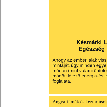
Késmárki L
Egészség k
Ahogy az emberi alak vissz
mintáját, úgy minden egye
módon (mint valami öntőf
mögött létező energia
-és 
foglalata
.
Angyali imák és kéztartáso