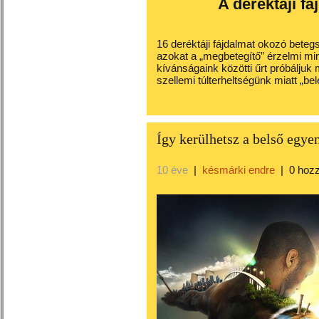
A deréktáji fá
16 deréktáji fájdalmat okozó beteg
azokat a „megbetegítő” érzelmi mi
kívánságaink közötti űrt próbáljuk me
szellemi túlterheltségünk miatt „
Így kerülhetsz a belső egye
10 éve
|
késmárki endre
|
0 hoz