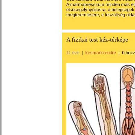
A marmapresszúra minden más eljá
elsősegélynyújtásra, a betegségek 
megteremtésére, a feszültség oldás
A fizikai test kéz-térképe
11 éve
|
késmárki endre
|
0 hoz