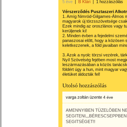
5 éve
|
B Klári
|
1 hozzászólás
Vérszerződés Pusztaszeri Alko
1. Amíg Nimród-Gilgames-Álmos ma
magyarok új törzsszövetsége csaki
Ezek mindig az oroszlános vagy t
kerüljenek ki!
2. Minden évben a fejedelmi szemé
panaszosai előtt, hogy a közösen s
keletkezzenek, a föld javaiban min
3. Azok a nyolc törzsi vezérek, tá
Nyíl Szövetség fejében most megj
leszármazásában a közös tanácsko
földért úgy a hun, mint magyar va
életüket áldozták fel!
Utolsó hozzászólás
varga zoltán
üzente
4 éve
AMENNYIBEN TÜZELÖBEN N
SEGITENI,,,BÉRESCSEPPBEN 
SEGITSÉGET!!