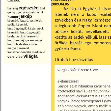
Címkék
2009.04.05
egészség
barlang
föld
Az Uruki Egyházat Jézus
gomg
gyógyítás
hahota
hit
Istenek nem a kőből épít
jelkép
humor
szívekben és a Nagy Természet
késmárki lászló: test-lélek
szótár
késmárki
a legkisebb éppen Mani napj
lászló:gyógyító kéztartások
bölcsek között nevelkedett.
késmárki lászló:gyógyító
kéztartások ii.
késmárki
kezdte az érdeknélküli, igaz sz
lászló:nadi-jóga
késmárki
örökös harcát egy emberen b
lászló:test-lélek szótár
magyar
szeretet
győzelmében.
transzcendentális meditáció
világfa
vers
vicc
Utolsó hozzászólás
varga zoltán
üzente
5 éve
élelmiszerre!!
Sajnos saját hibánkon kívül neh
fizetéséből havi 16 ezret vonnak
segítséget, élelmiszert is szíve
vagyok, beteg feleségemeLL(vize
szívbeteg vagyok, amely mellé m
kevés vörösvérsejtje, ill hemoglo