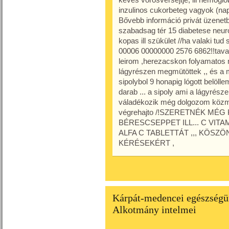
inzulinos cukorbeteg vagyok (nap
Bővebb információ privát üzenet
szabadsag tér 15 diabetese neurop
kopas ill szükület //ha valaki t
00006 00000000 2576 6862!!tava
leirom ,herezacskon folyamatos ma
lágyrészen megmütöttek ,, és a mü
sipolybol 9 honapig lógott belöl
darab ... a sipoly ami a lágyrész
váladékozik még dolgozom közmu
végrehajto /!SZERETNÉK MÉG 
BÉRESCSEPPET ILL... C VI
ALFA C TABLETTÁT ,,, KÖSZ
KÉRÉSEKÉRT ,
Kárpát-medencei egészségün
Alkotmány intelmei