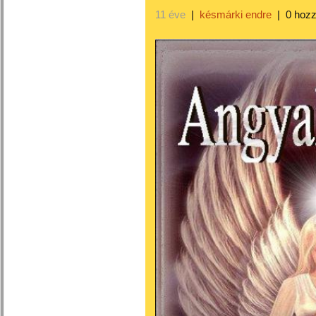
11 éve
|
késmárki endre
|
0 hoz