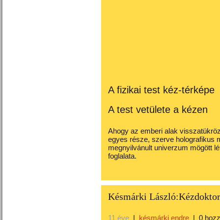
A fizikai test kéz-térképe
A test vetülete a kézen
Ahogy az emberi alak visszatükrözi
egyes része, szerve holografikus 
megnyilvánult univerzum mögött lét
foglalata.
Késmárki László:Kézdokto
11 éve
|
késmárki endre
|
0 hoz