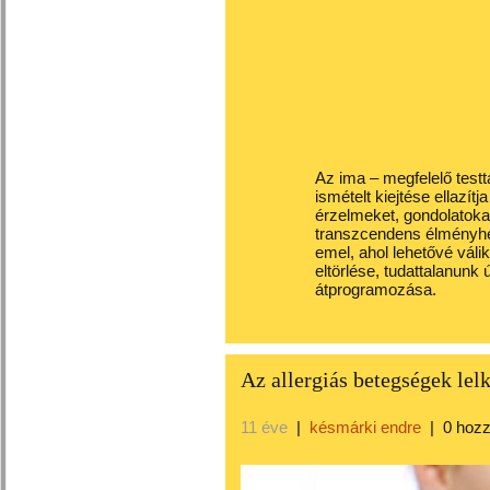
Az ima – megfelelő testt
ismételt kiejtése ellazítja
érzelmeket, gondolatokat,
transzcendens élményhez 
emel, ahol lehetővé váli
eltörlése, tudattalanunk 
átprogramozása.
Az allergiás betegségek lelk
11 éve
|
késmárki endre
|
0 hoz