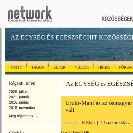
AZ EGYSÉG ÉS EGÉSZSÉGHIT KÖZÖSSÉG
NYITÓ
TAGOK
KÉPEK
VIDEÓK
HÍREK
FÓRUM
Az EGYSÉG és EGÉSZSÉG
Régebbi hírek
2026. július
2021. január
Uruki-Mani és az ősmagyar 
2016. június
2015. november
vált
Még régebbiek
5 éve
|
B Klári
|
1 hozzászólás
Uruki-Mani Hit