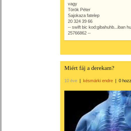
vagy
Török Péter
Sajokaza fatelep
20 324 39 66
-- swift bic kod:gibahuhb...iban
25766862 --
Miért fáj a derekam?
10 éve
|
késmárki endre
|
0 hoz