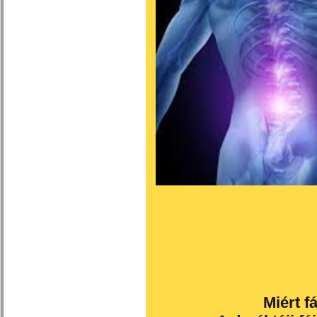
Miért f