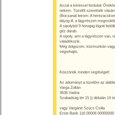
Azzal a kéréssel fordulok Önökh
nekem. Tüzelőt szeretnék vásárol
(Bocsanat leirom: A herezacskon
tályog ill. a lágyrészen megmütött
A sipolyból 9 hónapig lógott bel
géz darab.
A sipoly, ami a lágyrészen van, n
váladékozik.
Még dolgozom, közmunkán vagyok
végrehajtó.
Köszönök minden segítséget!
Az adományt a tüzelőre az alábbi
Varga Zoltán
3636 Vadna
Szabadság tér 15 )) délután 14 ór
vagy Vargáné Szücs Csilla
Erste Bank 116 00006 00000000