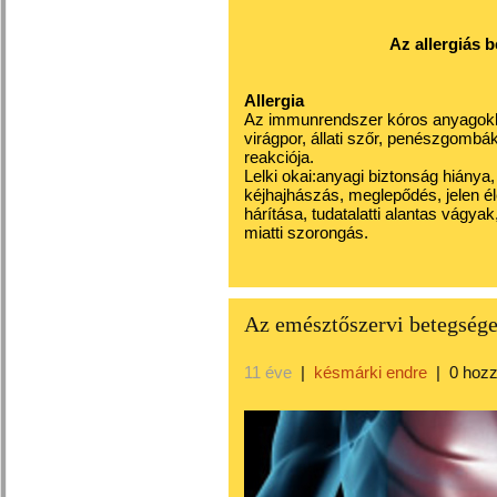
Az allergiás b
Allergia
Az immunrendszer kóros anyagokka
virágpor, állati szőr, penészgombák
reakciója.
Lelki okai:anyagi biztonság hiánya,
kéjhajhászás, meglepődés, jelen é
hárítása, tudatalatti alantas vágy
miatti szorongás.
Az emésztőszervi betegségek
11 éve
|
késmárki endre
|
0 hoz