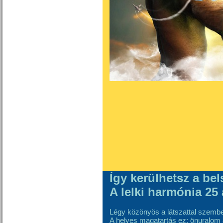
Így kerülhetsz a be
A lelki harmónia 25
Légy közönyös a látszattal szemben
A helyes magatartás ez: önuralom