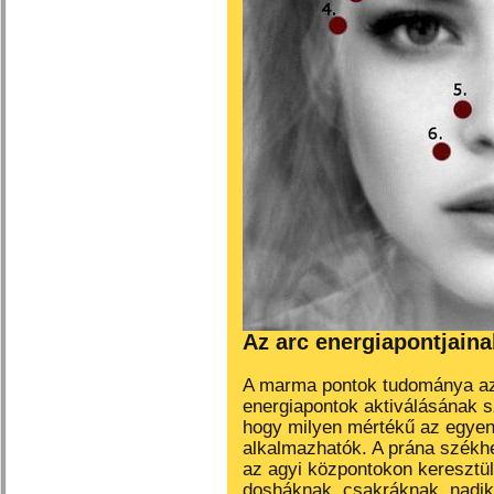
Az arc energiapontjaina
A marma pontok tudománya az 
energiapontok aktiválásának 
hogy milyen mértékű az egyen
alkalmazhatók
. A prána székh
az agyi központokon keresztül
dosháknak, csakráknak, nadik