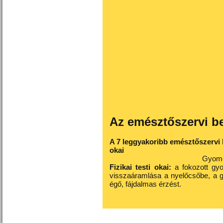
Az emésztőszervi be
A 7 leggyakoribb emésztőszervi b
okai
Gyomorég
Fizikai testi okai:
a fokozott gy
visszaáramlása a nyelőcsőbe, a 
égő, fájdalmas érzést.