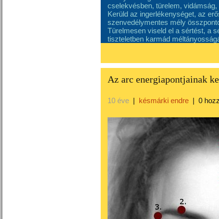
cselekvésben, türelem, vidámság, 
Kerüld az ingerlékenységet, az erős
szenvedélymentes mély összpontos
Türelmesen viseld el a sértést, a s
tiszteletben karmád méltányosságá
Az arc energiapontjainak ke
10 éve
|
késmárki endre
|
0 hoz