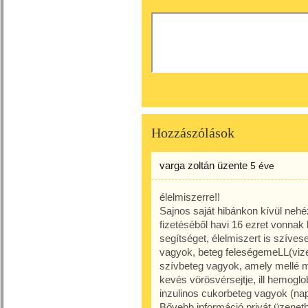
Hozzászólások
varga zoltán
üzente
5 éve
élelmiszerre!!
Sajnos saját hibánkon kívül neh
fizetéséből havi 16 ezret vonnak
segítséget, élelmiszert is szíve
vagyok, beteg feleségemeLL(vize
szívbeteg vagyok, amely mellé m
kevés vörösvérsejtje, ill hemoglo
inzulinos cukorbeteg vagyok (nap
Bővebb információ privát üzenet