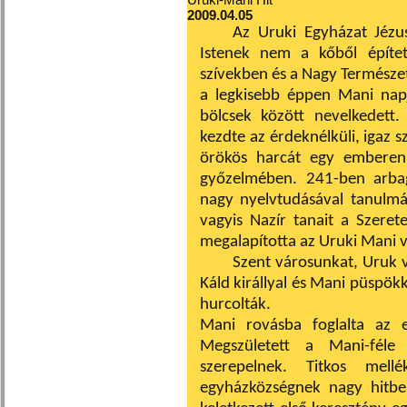
2009.04.05
Az Uruki Egyházat Jézus
Istenek nem a kőből épít
szívekben és a Nagy Természet
a legkisebb éppen Mani napj
bölcsek között nevelkedett.
kezdte az érdeknélküli, igaz sz
örökös harcát egy emberen b
győzelmében. 241-ben arbag
nagy nyelvtudásával tanulmán
vagyis Nazír tanait a Szeret
megalapította az Uruki Mani val
Szent városunkat, Uruk v
Káld királlyal és Mani püspökk
hurcolták.
Mani rovásba foglalta az e
Megszületett a Mani-féle 
szerepelnek. Titkos mellé
egyházközségnek nagy hitbel