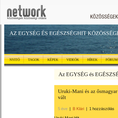
AZ EGYSÉG ÉS EGÉSZSÉGHIT KÖZÖSSÉG
NYITÓ
TAGOK
KÉPEK
VIDEÓK
HÍREK
FÓRUM
Az EGYSÉG és EGÉSZSÉG
Uruki-Mani és az ősmagyar 
vált
5 éve
|
B Klári
|
1 hozzászólás
Uruki-Mani Hit