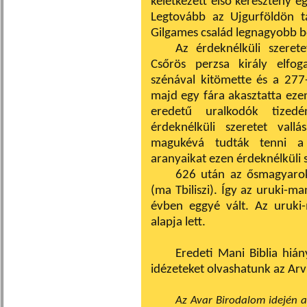
keletkezett első keresztény eg
Legtovább az Ujgurföldön t
Gilgames család legnagyobb bö
Az érdeknélküli szeret
Csőrös perzsa király el­fo
szénával kitömette és a 277-
majd egy fára akasztatta ezen 
eredetű uralkodók tizedé
érdeknélküli szeretet vall
magukévá tudták tenni a 
aranyaikat ezen érdeknélküli sz
626 után az ősmagyarok
(ma Tbiliszi). Így az uruki-m
évben eggyé vált. Az uruki-
alapja lett.
Eredeti Mani Biblia hiá
idézeteket olvashatunk az Ar
Az Avar Birodalom idején az