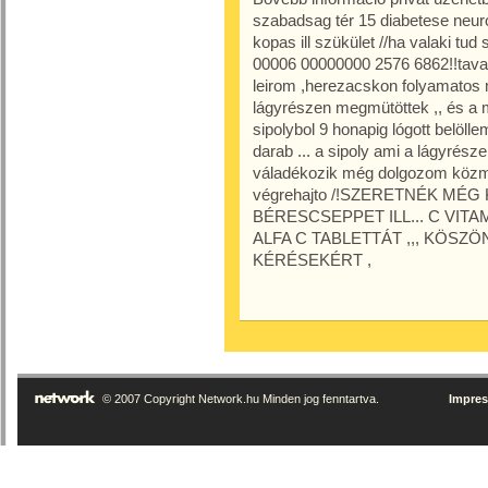
szabadsag tér 15 diabetese neurop
kopas ill szükület //ha valaki t
00006 00000000 2576 6862!!tava
leirom ,herezacskon folyamatos ma
lágyrészen megmütöttek ,, és a mü
sipolybol 9 honapig lógott belöl
darab ... a sipoly ami a lágyrész
váladékozik még dolgozom közmu
végrehajto /!SZERETNÉK MÉG 
BÉRESCSEPPET ILL... C VI
ALFA C TABLETTÁT ,,, KÖSZ
KÉRÉSEKÉRT ,
© 2007 Copyright Network.hu Minden jog fenntartva.
Impre