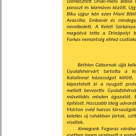
szerkesztett Uruki-mani Biblia
paraszt és kéz­műves között. Ujg
Biku ujgur kán ezen Mani Bibli
Aracsilla, Embavér és mindegy
nevelkedett. A Keleti Sárkány
magáévá tette a Drinápolyi b
Farkas nemzetség ehhez csatlako
Bethlen Gábornak újjá kelle
Gyulafehérvárt tartotta a l
Katalinnal házasságot kötött
képeztetett ki a nyugati prot
mellett bevezette Gyulafehérv
művelődés minden ágazatát. B
építését. Hos­szabb ideig udvará
Márton svéd harcos tár­saságáb
keleties új ruhákban jártak, szi
viseltek.
Jómagunk Fogaras várában
esetben innen vezényelt a nagyf