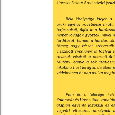
kinccsel Fekete Arnó sóvári (salz
Béla királysága idején a
uruki egy­ház követelése miatt
terjesztését, öljék le a harács
német lovagok győztek, mivel n
fordítását, hanem a harcias tö
tömeg nagy részét szétverték
visszajött rimalányt is foglyul 
rovások vésését a nemzeti önt
Miltény leánya a sok csat­lósnak
inkább a húst lerágta, de étket 
védelmében öt nap múlva meghalt.
Pam és a felesége Fels
Kolozsvár és Hosszúfalu vonalán 
alapján egyenlő jogokkal és e
végvári vitézeket, amelynek 