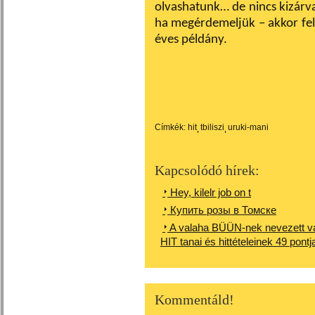
olvashatunk… de nincs kizárva
ha megérdemeljük – akkor fel
éves példány.
Címkék:
hit
tbiliszi
uruki-mani
Kapcsolódó hírek:
Hey, kilelr job on t
Купить розы в Томске
A valaha BÜÜN-nek nevezett
HIT tanai és hittételeinek 49 pontj
Kommentáld!