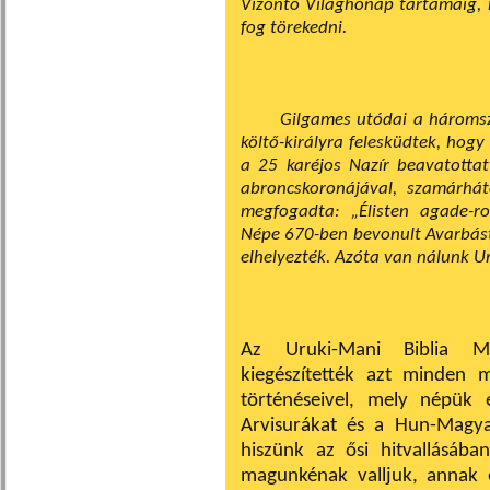
Vízöntő Világhónap tartamáig, 
fog törekedni.
Gilgames utódai a háromsz
költő-királyra fel­esküdtek, hog
a 25 karéjos Nazír beava­totta
abroncskoronájával, szamárhá
megfogadta: „Élisten agade-ro
Népe 670-ben bevonult Avarbástyá
elhelyezték. Azóta van nálunk Uru
Az Uruki-Mani Biblia Ma
kiegészítették azt minden m
történéseivel, mely népük é
Arvisurákat és a Hun-Magya
hiszünk az ősi hitvallásába
magunkénak valljuk, annak e