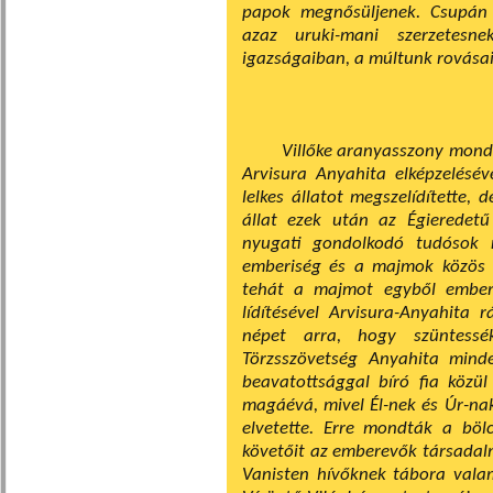
papok megnősülje­nek. Csupán
azaz uruki-mani szerzetesn
igazságaiban, a múltunk rovásai
Villőke aranyasszony mondt
Arvisura Anyahita elképzelésé
lelkes állatot megszelídítette,
állat ezek után az Égi­eredet
nyugati gondolkodó tudósok n
emberiség és a majmok közös ő
tehát a majmot egyből embera
lídítésével Arvisura-Anyahita r
népet arra, hogy szüntes
Törzsszövetség Anyahita mind
beavatottsággal bíró fia közül
magáévá, mivel Él-nek és Úr-na
elvetette. Erre mondták a böl
követőit az emberevők társadal
Vanisten hívőknek tábo­ra val