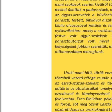
mani szokások szerint kí­vülről 
mellett állottak a padosszékek, 
az ágyas-kerevetek a hűvöseb
paraszti, festett, bibliával dís
biblia olvasásával keltünk és fe
nyékszékekhez, amely a szokásos
festve volt ujgur-szokások s
parasztbútorzat volt, mive
helyiségeket jobban szerettük, m
otthonosabban mozogtunk.
Uruki-mani hitű, török vez
törzsbeli vezető-rétege csupán 
az ezred-század-szakasz és ti
adták ki az utasításaikat, amely
ezredesnél és töményvezérnél
felolvastak. Ezen Bibliában pél
és forog, sőt még Szent László
názáreti Jézus az urukiaknak írt 