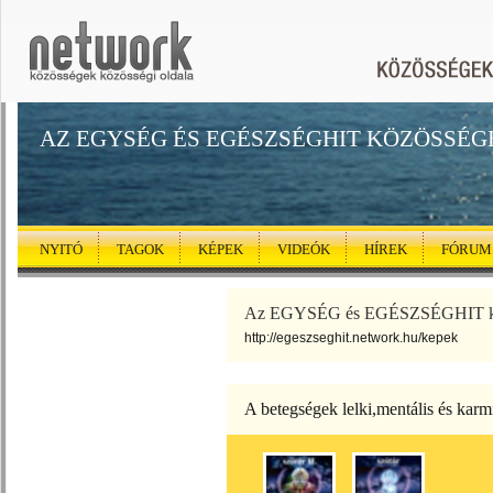
AZ EGYSÉG ÉS EGÉSZSÉGHIT KÖZÖSSÉG
NYITÓ
TAGOK
KÉPEK
VIDEÓK
HÍREK
FÓRUM
Az EGYSÉG és EGÉSZSÉGHIT köz
http://egeszseghit.network.hu/kepek
A betegségek lelki,mentális és karm