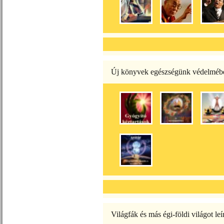
Új könyvek egészségünk védelméb
Világfák és más égi-földi világot leí