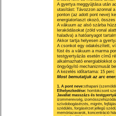
A gyertya meggyújtása után ad
utasítást: Távozzon azonnal a 
ponton (az adott pont neve) ke
energiatorlaszt okozó, összes 
A vákuum az alsó szárba húzza
lerakódásokat (zöld vonal alatt)
haladva) a hatóanyagot tartalm
Akkor tartja helyesen a gyertyá
A csonkot egy odakészített, ví
füst és a vákuum a marma pon
testgyertyázás esetén című ré
alkalmazható energiablokkot o
öngyógyító mechanizmusát be
A kezelés időtartama: 15 perc
Most bemutatjuk az arc energ
1.
A pont neve:
sthapani (szemöld
Elhelyezkedése:
homlokcsont szem
Javallat masszázs és testgyerty
izommerevség, izomösszehúzódás, 
szívdobogásérzés, migrén, fejfájás
szédülés, forg
ásérzet jellegű szédü
memóriazavarok, koncentráció hián