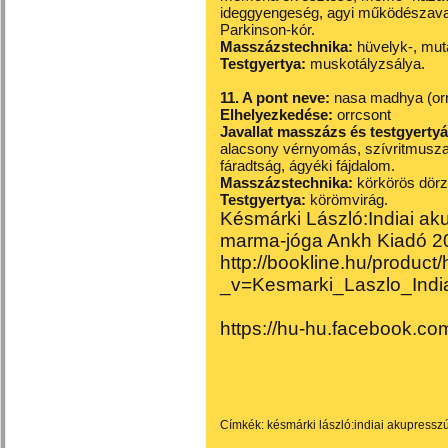
ideggyengeség, agyi működészava
Parkinson-kór.
Masszázstechnika:
hüvelyk-, muta
Testgyertya:
muskotályzsálya.
11. A pont neve:
nasa madhya (orr
Elhelyezkedése:
orrcsont
Javallat masszázs és testgyerty
alacsony vérnyomás, szívritmuszava
fáradtság, ágyéki fájdalom
.
Masszázstechnika:
körkörös dörzs
Testgyertya:
körömvirág.
Késmárki László:Indiai a
marma-jóga Ankh Kiadó 2
http://bookline.hu/produc
_v=Kesmarki_Laszlo_Ind
https://hu-hu.facebook.com
Címkék:
késmárki lászló:indiai akupressz