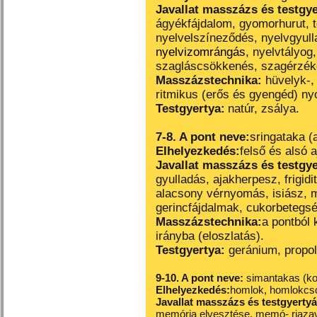
Javallat masszázs és testgy
ágyékfájdalom, gyomorhurut, t
nyelvelszíneződés, nyelvgyul
nyelvizomrángás,
nyelvtályog,
szagláscsökkenés, szagérzék
Masszázstechnika:
hüvelyk-,
ritmikus (erős és gyengéd) n
Testgyertya:
natúr, zsálya.
7-8. A pont neve:
sringataka (a
Elhelyezkedés:
felső és alsó 
Javallat masszázs és testgy
gyulladás, ajakherpesz, frigid
alacsony vérnyomás, isiász, 
gerincfájdalmak, cukorbetegsé
Masszázstechnika:
a pontból 
irányba (eloszlatás).
Testgyertya:
geránium, propol
9-10. A pont neve:
simantakas (ko
Elhelyezkedés:
homlok,
homlokcs
Javallat masszázs és testgyerty
memória elvesztése, memó- riaza