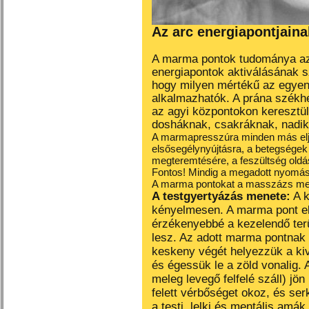
Az arc energiapontjaina
A marma pontok tudománya az 
energiapontok aktiválásának 
hogy milyen mértékű az egyen
alkalmazhatók
. A prána székh
az agyi központokon keresztül
dosháknak, csakráknak, nadik
A marmapresszúra minden más eljá
elsősegélynyújtásra, a betegségek 
megteremtésére, a feszültség oldás
Fontos! Mindig a megadott nyomást
A marma pontokat a masszázs mellet
A testgyertyázás menete:
A k
kényelmesen. A marma pont e
érzékenyebbé a kezelendő terü
lesz. Az adott marma pontnak 
keskeny végét helyezzük a kiv
és égessük le a zöld vonalig.
meleg levegő felfelé száll) jö
felett vérbőséget okoz, és ser
a testi, lelki és mentális amá