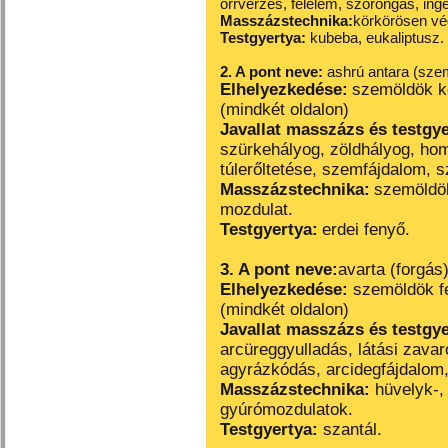
orrvérzés, félelem, szorongás, ing
Masszázstechnika:
körkörösen vé
Testgyertya:
kubeba, eukaliptusz.
2. A pont neve:
ashrú antara (sze
Elhelyezkedése:
szemöldök k
(mindkét oldalon)
Javallat masszázs és testgy
szürkehályog, zöldhályog, ho
túlerőltetése, szemfájdalom,
s
Masszázstechnika:
szemöldö
mozdulat.
Testgyertya:
erdei fenyő.
3. A pont neve:
avarta (forgás
Elhelyezkedése:
szemöldök fel
(mindkét oldalon)
Javallat masszázs és testgy
arcüreggyulladás, látási zavar
agyrázkódás, arcidegfájdalom,
Masszázstechnika:
hüvelyk-, 
gyúrómozdulatok.
Testgyertya:
szantál.