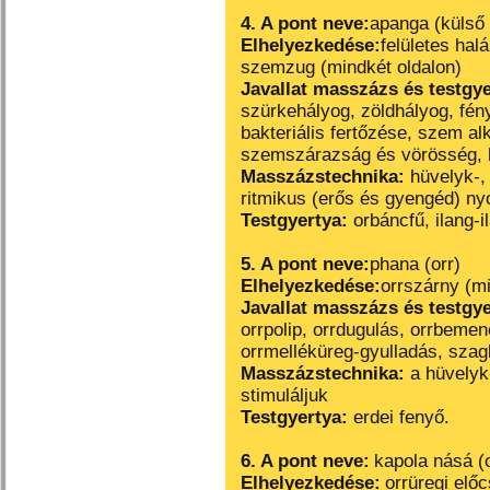
4. A pont neve:
apanga (külső
Elhelyezkedése:
felületes hal
szemzug (mindkét oldalon)
Javallat masszázs és testgy
szürkehályog, zöldhályog, fé
bakteriális fertőzése, szem a
szemszárazság és vörösség, lá
Masszázstechnika:
hüvelyk-, 
ritmikus (erős és gyengéd) n
Testgyertya:
orbáncfű, ilang-i
5. A pont neve:
phana (orr)
Elhelyezkedése:
orrszárny (mi
Javallat masszázs és testgy
orrpolip, orrdugulás, orrbemen
orrmelléküreg-gyulladás, sza
Masszázstechnika:
a hüvelyk
stimuláljuk
Testgyertya:
erdei fenyő.
6. A pont neve:
kapola násá (o
Elhelyezkedése:
orrüregi elő