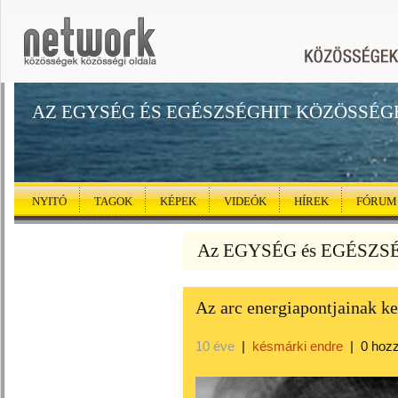
AZ EGYSÉG ÉS EGÉSZSÉGHIT KÖZÖSSÉG
NYITÓ
TAGOK
KÉPEK
VIDEÓK
HÍREK
FÓRUM
Az EGYSÉG és EGÉSZSÉG
Az arc energiapontjainak ke
10 éve
|
késmárki endre
|
0 hoz