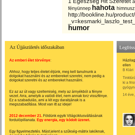
1
Egészség
Hit
Szeretet
a
hahota
fényünnep
himnusz
http://bookline.hu/produc
_v=kesmarki_laszlo_test
humor
Az Újjászületés időszakában
Legfriss
Az emberi élet törvénye
:
Házilag
ellen
B Klári
Ahhoz, hogy teljes életet éljünk, meg kell tanulnunk a
dolgokat használni és az embereket szeretni, nem pedig a
Tinktúr
dolgokat szeretni és az embereket használni.
ki a fr
gyógyn
Ez az az út vagy szellemiség, mely az árnyékból a fényre
14 éve,
vezet. Arra, amelyik a valódi élet, nem annak torz visszfénye.
Ez a szabadulás, ami a lét egy darabjának is a
megszabadítása. Most van itt az ideje!
2012 december 21.
Földünk egyik Világciklusváltásának
fordulópillanata.
Egy energia, egy kódolt üzenet.
Egy figyelmeztetés. Mást jelent a szűkség-mátrix lakóknak,