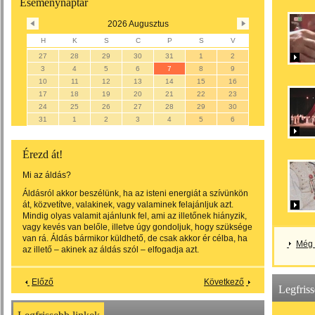
Eseménynaptár
2026 Augusztus
H
K
S
C
P
S
V
27
28
29
30
31
1
2
3
4
5
6
7
8
9
10
11
12
13
14
15
16
17
18
19
20
21
22
23
24
25
26
27
28
29
30
31
1
2
3
4
5
6
Érezd át!
Mi az áldás?
Áldásról akkor beszélünk, ha az isteni energiát a szívünkön
át, közvetítve, valakinek, vagy valaminek felajánljuk azt.
Mindig olyas valamit ajánlunk fel, ami az illetőnek hiányzik,
vagy kevés van belőle, illetve úgy gondoljuk, hogy szüksége
van rá. Áldás bármikor küldhető, de csak akkor ér célba, ha
Még 
az illető – akinek az áldás szól – elfogadja azt.
Előző
Következő
Legfris