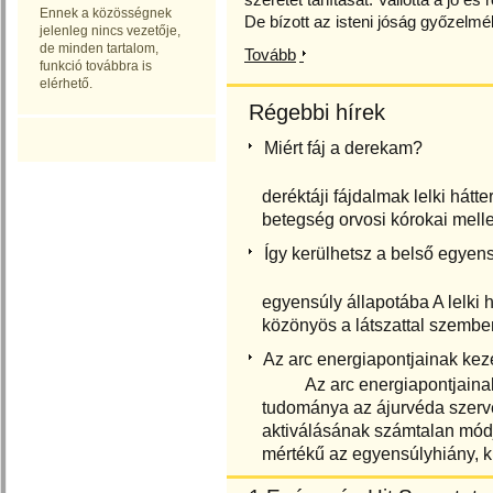
Ennek a közösségnek
De bízott az isteni jóság győzelmé
jelenleg nincs vezetője,
de minden tartalom,
Tovább
funkció továbbra is
elérhető.
Régebbi hírek
Miért fáj a derekam?
Miért fáj 
deréktáji fájdalmak lelki hát
betegség orvosi kórokai mellet
Így kerülhetsz a belső egyens
Így kerülhe
egyensúly állapotába A lelki
közönyös a látszattal szemben;
Az arc energiapontjainak kez
Az arc energiapontjainak 
tudománya az ájurvéda szerve
aktiválásának számtalan módj
mértékű az egyensúlyhiány, kü