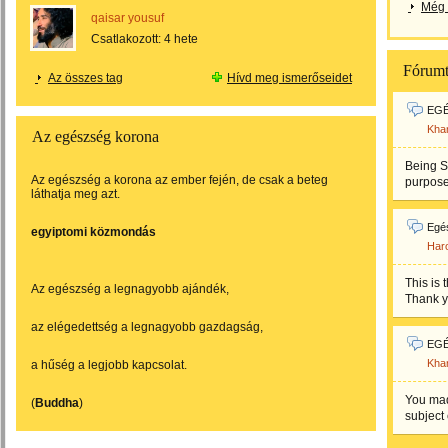
Még 
qaisar yousuf
Csatlakozott:
4 hete
Fórum
Az összes tag
Hívd meg ismerőseidet
EGÉ
Kha
Az egészség korona
Being St
Az egészség a korona az ember fején, de csak a beteg
purpose 
láthatja meg azt.
Egés
egyiptomi közmondás
Haro
This is 
Az egészség a legnagyobb ajándék,
Thank yo
az elégedettség a legnagyobb gazdagság,
EG
Kha
a hűség a legjobb kapcsolat.
You mad
(
Buddha
)
subject 