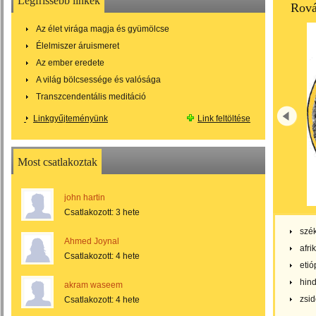
Legfrissebb linkek
Rová
Az élet virága magja és gyümölcse
Élelmiszer áruismeret
Az ember eredete
A világ bölcsessége és valósága
Transzcendentális meditáció
Linkgyűjteményünk
Link feltöltése
Most csatlakoztak
john hartin
Csatlakozott:
3 hete
szék
Ahmed Joynal
afri
Csatlakozott:
4 hete
etió
hind
akram waseem
zsid
Csatlakozott:
4 hete