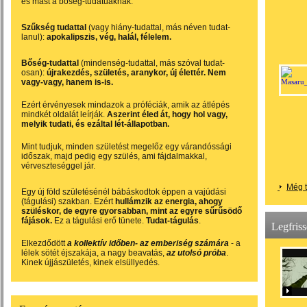
és mást a bőség-tudatúaknak.
Szűkség tudattal
(vagy hiány-tudattal, más néven tudat-
lanul):
a
pokalipszis, vég, halál, félelem.
Bőség-tudattal
(mindenség-tudattal, más szóval tudat-
osan):
újrakezdés, születés, aranykor, új élettér. Nem
vagy-vagy, hanem is-is.
Ezért érvényesek mindazok a próféciák, amik az átlépés
mindkét oldalát leírják.
Aszerint éled át, hogy hol vagy,
melyik tudati, és ezáltal lét-állapotban.
Mint tudjuk, minden születést megelőz egy várandóssági
időszak, majd pedig egy szülés, ami fájdalmakkal,
vérveszteséggel jár.
Még t
Egy új föld születésénél bábáskodtok éppen a vajúdási
(tágulási) szakban. Ezért
hullámzik az energia, ahogy
szüléskor, de egyre gyorsabban, mint az egyre sűrűsödő
fájások.
Ez a tágulási erő tünete.
Tudat-tágulás
.
Legfris
Elkezdődött
a kollektív időben- az emberiség számára
- a
lélek sötét éjszakája, a nagy beavatás,
az utolsó próba
.
Kinek újjászületés, kinek elsüllyedés.