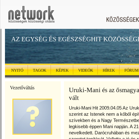
AZ EGYSÉG ÉS EGÉSZSÉGHIT KÖZÖSSÉG
NYITÓ
TAGOK
KÉPEK
VIDEÓK
HÍREK
FÓRUM
Vezetőváltás
Uruki-Mani és az ősmagyar
vált
Uruki-Mani Hit 2009.04.05 Az Uruk
szerint az Istenek nem a kőből ép
szívekben és a Nagy Természetben.
legkisebb éppen Mani napján. A 216
nevelkedett. Darócruhában és mezít
szeretet tanítását. Vallotta a jó é