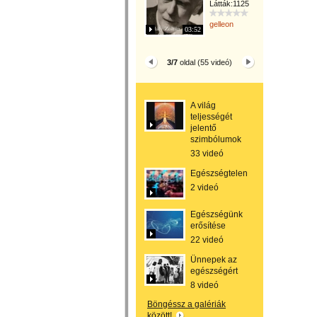
Látták:1125
gelleon
03:52
3/7
oldal (55 videó)
A világ
teljességét
jelentő
szimbólumok
33 videó
Egészségtelen
2 videó
Egészségünk
erősítése
22 videó
Ünnepek az
egészségért
8 videó
Böngéssz a galériák
között!