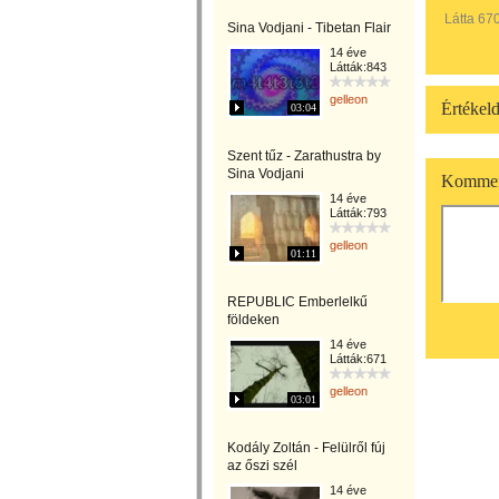
Látta 67
Sina Vodjani - Tibetan Flair
14 éve
Látták:843
gelleon
Értékeld
03:04
Szent tűz - Zarathustra by
Sina Vodjani
Kommen
14 éve
Látták:793
gelleon
01:11
REPUBLIC Emberlelkű
földeken
14 éve
Látták:671
gelleon
03:01
Kodály Zoltán - Felülről fúj
az őszi szél
14 éve