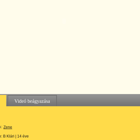
Videó beágyazása
a:
Zene
te:
B Klári
|
14 éve