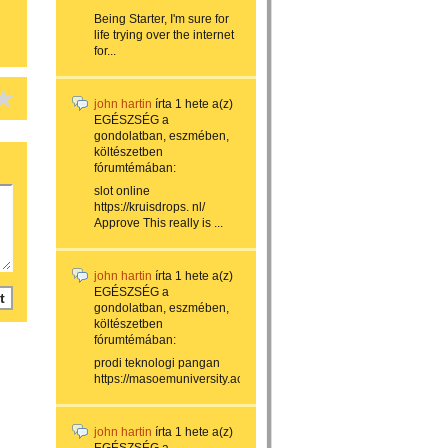
Being Starter, I'm sure for
life trying over the internet
for...
john hartin
írta
1 hete
a(z)
EGÉSZSÉG a
gondolatban, eszmében,
költészetben
fórumtémában:
slot online
https://kruisdrops. nl/
Approve This really is ...
john hartin
írta
1 hete
a(z)
EGÉSZSÉG a
gondolatban, eszmében,
költészetben
fórumtémában:
⁠prodi teknologi pangan
https://masoemuniversity.ac....
john hartin
írta
1 hete
a(z)