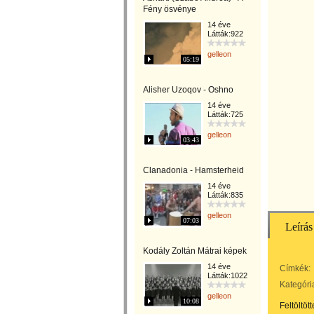
Fény ösvénye
14 éve
Látták:922
gelleon
05:19
Alisher Uzoqov - Oshno
14 éve
Látták:725
gelleon
03:43
Clanadonia - Hamsterheid
14 éve
Látták:835
gelleon
07:03
Leírás
Kodály Zoltán Mátrai képek
14 éve
Címkék:
Látták:1022
Kategóri
gelleon
10:08
Feltöltöt