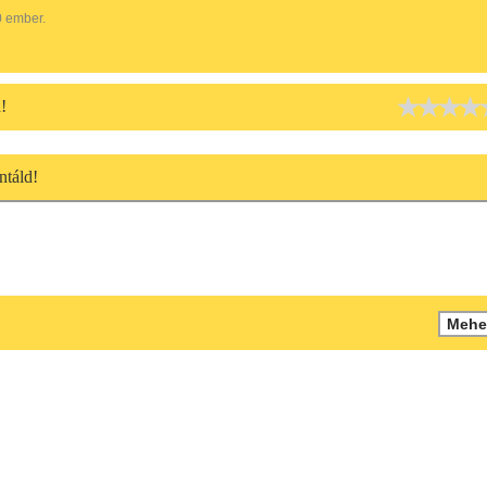
0 ember.
!
táld!