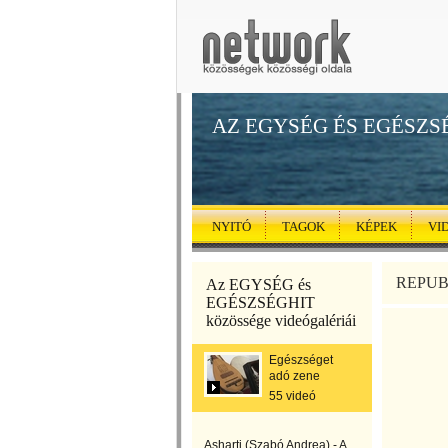
AZ EGYSÉG ÉS EGÉSZS
NYITÓ
TAGOK
KÉPEK
VI
REPUBL
Az EGYSÉG és
EGÉSZSÉGHIT
közössége videógalériái
Egészséget
adó zene
55 videó
Asharti (Szabó Andrea) - A