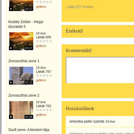
gelleon
Látta 527 ember.
02:57
Kodály Zoltán - Hegyi
éjszakák 5
Értékeld!
14 éve
Látták:835
gelleon
03:57
Kommentáld!
Zoroasztriai zene 1
14 éve
Látták:767
gelleon
07:13
Zoroasztriai zene 2
14 éve
Látták:762
Hozzászólások
gelleon
05:08
simonka peter
üzente
14 éve
Szufi zene- A türelem fája