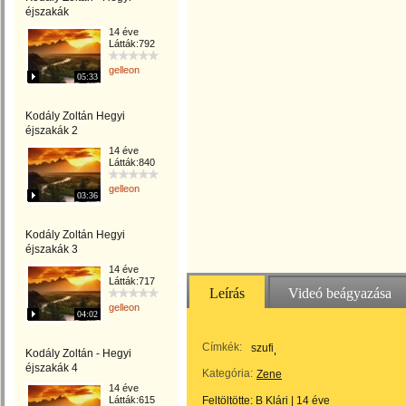
éjszakák
14 éve
Látták:792
gelleon
05:33
Kodály Zoltán Hegyi
éjszakák 2
14 éve
Látták:840
gelleon
03:36
Kodály Zoltán Hegyi
éjszakák 3
14 éve
Látták:717
Leírás
Videó beágyazása
gelleon
04:02
Címkék:
szufi
Kodály Zoltán - Hegyi
éjszakák 4
Kategória:
Zene
14 éve
Látták:615
Feltöltötte:
B Klári
|
14 éve