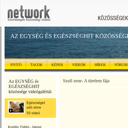
AZ EGYSÉG ÉS EGÉSZSÉGHIT KÖZÖSSÉG
NYITÓ
TAGOK
KÉPEK
VIDEÓK
HÍREK
FÓRUM
Szufi zene- A türelem fája
Az EGYSÉG és
EGÉSZSÉGHIT
közössége videógalériái
Egészséget
adó zene
55 videó
Kodály Zoltán - Hegyi