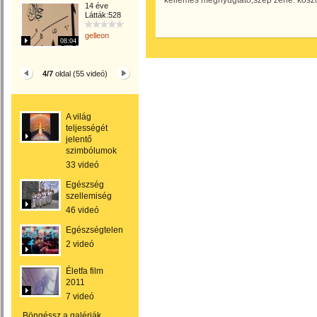
kellemes megnyugtató,szép zene. kösz
14 éve
Látták:528
gelleon
08:04
4/7
oldal (55 videó)
A világ
teljességét
jelentő
szimbólumok
33 videó
Egészség
szellemiség
46 videó
Egészségtelen
2 videó
Életfa film
2011
7 videó
Böngéssz a galériák