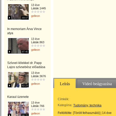
13 éve
Látták:1445
gelleon
10:17
In memoriam Árva Vince
atya
13 éve
Látták:863
gelleon
07:45
Szívvel-lélekkel dr. Papp
Lajos szívsebész előadása
13 éve
Látták:3676
Leírás
Videó beágyazása
gelleon
02:23
Karaul üzenete
Címkék:
13 éve
Kategória:
Tudomány, technika
Látták:766
Feltöltötte:
[Törölt felhasználó]
|
14 éve
gelleon
00:25