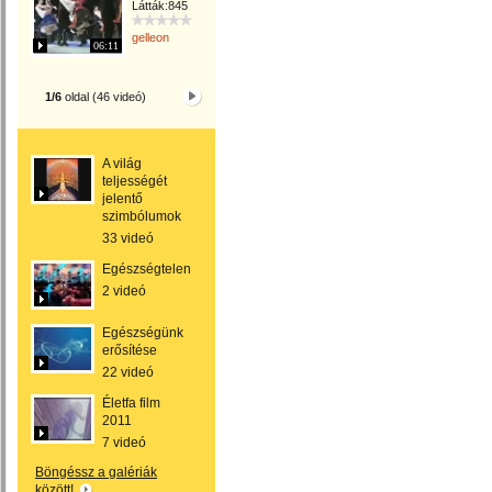
Látták:845
gelleon
06:11
1/6
oldal (46 videó)
A világ
teljességét
jelentő
szimbólumok
33 videó
Egészségtelen
2 videó
Egészségünk
erősítése
22 videó
Életfa film
2011
7 videó
Böngéssz a galériák
között!