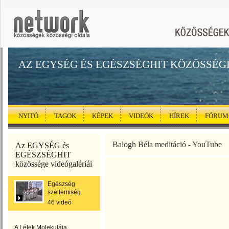
AZ EGYSÉG ÉS EGÉSZSÉGHIT KÖZÖSSÉG
NYITÓ
TAGOK
KÉPEK
VIDEÓK
HÍREK
FÓRUM
Balogh Béla meditáció - YouTube
Az EGYSÉG és
EGÉSZSÉGHIT
közössége videógalériái
Egészség
szellemiség
46 videó
A Lélek Molekulája