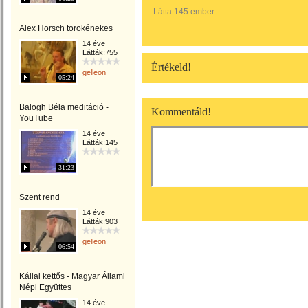
Látta 145 ember.
Alex Horsch torokénekes
14 éve
Látták:755
Értékeld!
gelleon
05:24
Balogh Béla meditáció -
Kommentáld!
YouTube
14 éve
Látták:145
31:23
Szent rend
14 éve
Látták:903
gelleon
06:54
Kállai kettős - Magyar Állami
Népi Együttes
14 éve