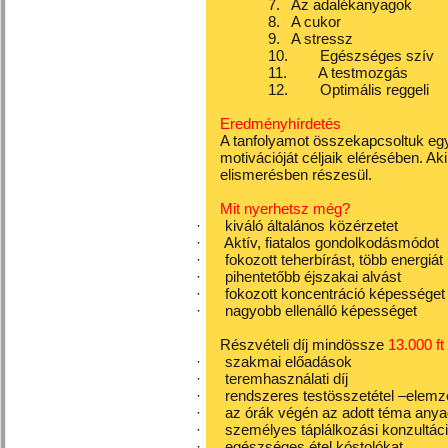
7.
Az adalékanyagok
8.
A cukor
9.
A stressz
10.
Egészséges szív
11.
A testmozgás
12.
Optimális reggeli
Eredményhírdetés
A tanfolyamot összekapcsoltuk egy
motivációját céljaik elérésében. Ak
elismerésben részesül.
Mit nyerhetsz még?
·
kiváló általános közérzetet
·
Aktív, fiatalos gondolkodásmódot
·
fokozott teherbírást, több energiát
·
pihentetőbb éjszakai alvást
·
fokozott koncentráció képességet
·
nagyobb ellenálló képességet
Részvételi díj mindössze
13.000 ft
·
szakmai előadások
·
teremhasználati díj
·
rendszeres testösszetétel –elemz
·
az órák végén az adott téma anya
·
személyes táplálkozási konzultác
·
egészséges étel kóstolókat