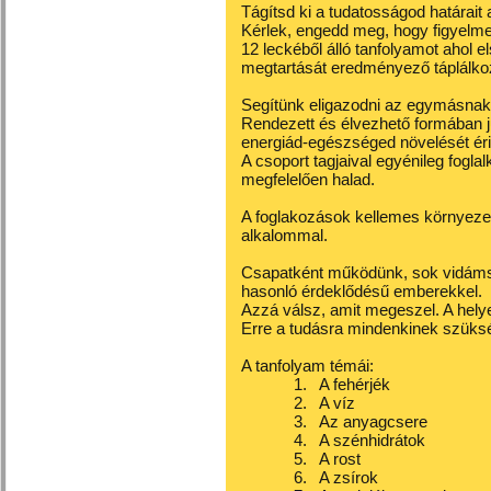
Tágítsd ki a tudatosságod határait
Kérlek, engedd meg, hogy figyelm
12 leckéből álló tanfolyamot ahol e
megtartását eredményező táplálkoz
Segítünk eligazodni az egymásnak 
Rendezett és élvezhető formában j
energiád-egészséged növelését éri
A csoport tagjaival egyénileg fogl
megfelelően halad.
A foglakozások kellemes környezet
alkalommal.
Csapatként működünk, sok vidámság
hasonló érdeklődésű emberekkel.
Azzá válsz, amit megeszel. A hel
Erre a tudásra mindenkinek szüks
A tanfolyam témái:
1.
A fehérjék
2.
A víz
3.
Az anyagcsere
4.
A szénhidrátok
5.
A rost
6.
A zsírok