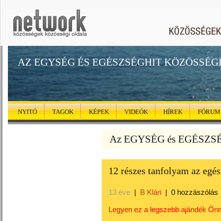
AZ EGYSÉG ÉS EGÉSZSÉGHIT KÖZÖSSÉG
NYITÓ
TAGOK
KÉPEK
VIDEÓK
HÍREK
FÓRUM
Az EGYSÉG és EGÉSZSÉG
12 részes tanfolyam az egés
13 éve
|
B Klári
|
0 hozzászólás
Legyen ez a legszebb ajándék Ö